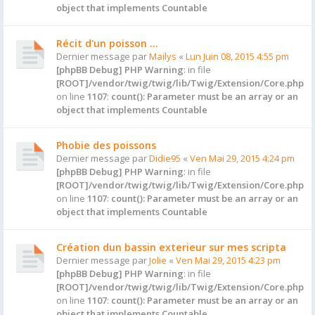
object that implements Countable
Récit d'un poisson …
Dernier message par
Mailys
«
Lun Juin 08, 2015 4:55 pm
[phpBB Debug] PHP Warning
: in file
[ROOT]/vendor/twig/twig/lib/Twig/Extension/Core.php
on line
1107
:
count(): Parameter must be an array or an
object that implements Countable
Phobie des poissons
Dernier message par
Didie95
«
Ven Mai 29, 2015 4:24 pm
[phpBB Debug] PHP Warning
: in file
[ROOT]/vendor/twig/twig/lib/Twig/Extension/Core.php
on line
1107
:
count(): Parameter must be an array or an
object that implements Countable
Création dun bassin exterieur sur mes scripta
Dernier message par
Jolie
«
Ven Mai 29, 2015 4:23 pm
[phpBB Debug] PHP Warning
: in file
[ROOT]/vendor/twig/twig/lib/Twig/Extension/Core.php
on line
1107
:
count(): Parameter must be an array or an
object that implements Countable