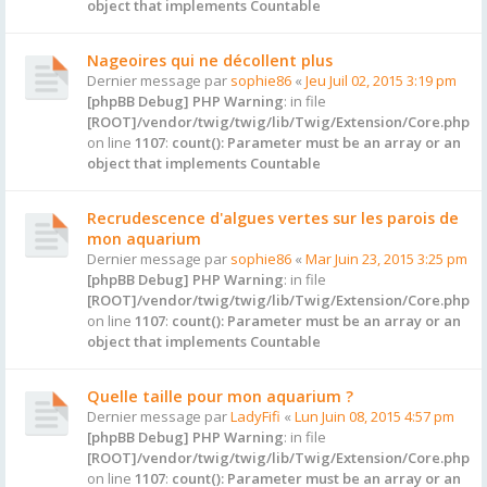
object that implements Countable
Nageoires qui ne décollent plus
Dernier message par
sophie86
«
Jeu Juil 02, 2015 3:19 pm
[phpBB Debug] PHP Warning
: in file
[ROOT]/vendor/twig/twig/lib/Twig/Extension/Core.php
on line
1107
:
count(): Parameter must be an array or an
object that implements Countable
Recrudescence d'algues vertes sur les parois de
mon aquarium
Dernier message par
sophie86
«
Mar Juin 23, 2015 3:25 pm
[phpBB Debug] PHP Warning
: in file
[ROOT]/vendor/twig/twig/lib/Twig/Extension/Core.php
on line
1107
:
count(): Parameter must be an array or an
object that implements Countable
Quelle taille pour mon aquarium ?
Dernier message par
LadyFifi
«
Lun Juin 08, 2015 4:57 pm
[phpBB Debug] PHP Warning
: in file
[ROOT]/vendor/twig/twig/lib/Twig/Extension/Core.php
on line
1107
:
count(): Parameter must be an array or an