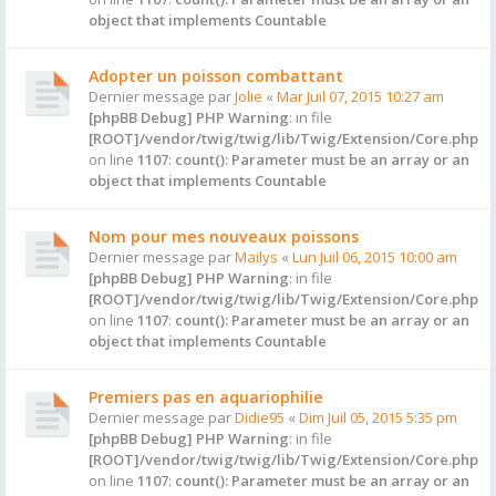
object that implements Countable
Adopter un poisson combattant
Dernier message par
Jolie
«
Mar Juil 07, 2015 10:27 am
[phpBB Debug] PHP Warning
: in file
[ROOT]/vendor/twig/twig/lib/Twig/Extension/Core.php
on line
1107
:
count(): Parameter must be an array or an
object that implements Countable
Nom pour mes nouveaux poissons
Dernier message par
Mailys
«
Lun Juil 06, 2015 10:00 am
[phpBB Debug] PHP Warning
: in file
[ROOT]/vendor/twig/twig/lib/Twig/Extension/Core.php
on line
1107
:
count(): Parameter must be an array or an
object that implements Countable
Premiers pas en aquariophilie
Dernier message par
Didie95
«
Dim Juil 05, 2015 5:35 pm
[phpBB Debug] PHP Warning
: in file
[ROOT]/vendor/twig/twig/lib/Twig/Extension/Core.php
on line
1107
:
count(): Parameter must be an array or an