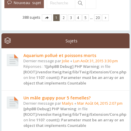
Nouveau sujet
388 sujets
1
2
3
4
5
…
20
Sujets
Aquarium pollué et poissons morts
Dernier message par
Jolie
«
Lun Août 31, 2015 3:30 pm
Réponses :
1
[phpBB Debug] PHP Warning
: in file
[ROOT]/vendor/twig/twig/lib/Twig/Extension/Core.php
on line
1107
:
count(): Parameter must be an array or an
object that implements Countable
Un mâle guppy pour 5 femelles?
Dernier message par
Mailys
«
Mar Août 04, 2015 2:07 pm
[phpBB Debug] PHP Warning
: in file
[ROOT]/vendor/twig/twig/lib/Twig/Extension/Core.php
on line
1107
:
count(): Parameter must be an array or an
object that implements Countable