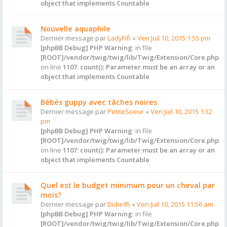
object that implements Countable
Nouvelle aquaphile
Dernier message par
LadyFifi
«
Ven Juil 10, 2015 1:55 pm
[phpBB Debug] PHP Warning
: in file
[ROOT]/vendor/twig/twig/lib/Twig/Extension/Core.php
on line
1107
:
count(): Parameter must be an array or an
object that implements Countable
Bébés guppy avec tâches noires
Dernier message par
PetiteSoeur
«
Ven Juil 10, 2015 1:32
pm
[phpBB Debug] PHP Warning
: in file
[ROOT]/vendor/twig/twig/lib/Twig/Extension/Core.php
on line
1107
:
count(): Parameter must be an array or an
object that implements Countable
Quel est le budget minimum pour un cheval par
mois?
Dernier message par
Didie95
«
Ven Juil 10, 2015 11:56 am
[phpBB Debug] PHP Warning
: in file
[ROOT]/vendor/twig/twig/lib/Twig/Extension/Core.php