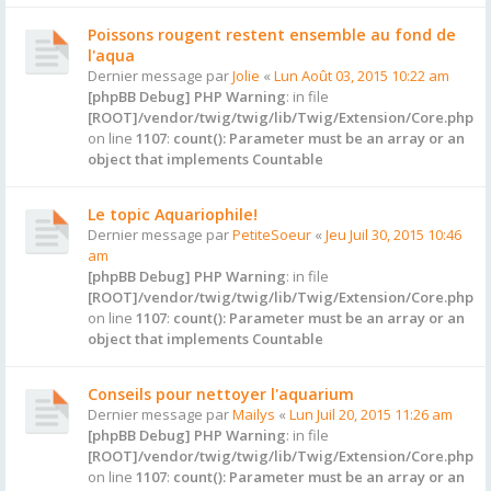
Poissons rougent restent ensemble au fond de
l'aqua
Dernier message par
Jolie
«
Lun Août 03, 2015 10:22 am
[phpBB Debug] PHP Warning
: in file
[ROOT]/vendor/twig/twig/lib/Twig/Extension/Core.php
on line
1107
:
count(): Parameter must be an array or an
object that implements Countable
Le topic Aquariophile!
Dernier message par
PetiteSoeur
«
Jeu Juil 30, 2015 10:46
am
[phpBB Debug] PHP Warning
: in file
[ROOT]/vendor/twig/twig/lib/Twig/Extension/Core.php
on line
1107
:
count(): Parameter must be an array or an
object that implements Countable
Conseils pour nettoyer l'aquarium
Dernier message par
Mailys
«
Lun Juil 20, 2015 11:26 am
[phpBB Debug] PHP Warning
: in file
[ROOT]/vendor/twig/twig/lib/Twig/Extension/Core.php
on line
1107
:
count(): Parameter must be an array or an